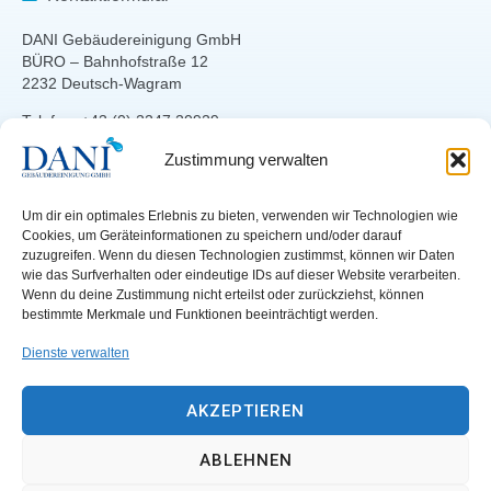
DANI Gebäudereinigung GmbH
BÜRO – Bahnhofstraße 12
2232 Deutsch-Wagram
Telefon: +43 (0) 2247 20929
Telefax: +43 (0) 2247 20923
Zustimmung verwalten
E-Mail:
office[at]dani.co.at
Um dir ein optimales Erlebnis zu bieten, verwenden wir Technologien wie
LEISTUNGEN
RECHTLICHES
Cookies, um Geräteinformationen zu speichern und/oder darauf
zuzugreifen. Wenn du diesen Technologien zustimmst, können wir Daten
Unterhaltsreinigung
Datenschutz
wie das Surfverhalten oder eindeutige IDs auf dieser Website verarbeiten.
Fensterreinigung
Haftung
Wenn du deine Zustimmung nicht erteilst oder zurückziehst, können
Grundreinigung
Impressum WKO
bestimmte Merkmale und Funktionen beeinträchtigt werden.
Teppichreinigung
AGB
Dienste verwalten
Grünflächen
SONSTIGES
Hausbetreuung
AKZEPTIEREN
Sonderreinigung
Stellenangebote
Bügelservice
Partner
ABLEHNEN