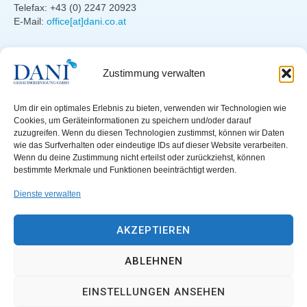
Telefax: +43 (0) 2247 20923
E-Mail:
office[at]dani.co.at
LEISTUNGEN
RECHTLICHES
Zustimmung verwalten
Unterhaltsreinigung
Datenschutz
Fensterreinigung
Haftung
Um dir ein optimales Erlebnis zu bieten, verwenden wir Technologien wie
Grundreinigung
Impressum WKO
Cookies, um Geräteinformationen zu speichern und/oder darauf
Teppichreinigung
AGB
zuzugreifen. Wenn du diesen Technologien zustimmst, können wir Daten
Grünflächen
wie das Surfverhalten oder eindeutige IDs auf dieser Website verarbeiten.
SONSTIGES
Wenn du deine Zustimmung nicht erteilst oder zurückziehst, können
Hausbetreuung
bestimmte Merkmale und Funktionen beeinträchtigt werden.
Sonderreinigung
Stellenangebote
Bügelservice
Partner
Dienste verwalten
AKZEPTIEREN
ABLEHNEN
EINSTELLUNGEN ANSEHEN